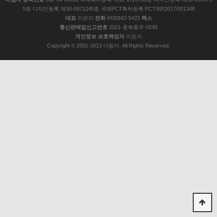
5호 디자인등록 제30-0971245호 국제PCT특허등록 PCT/KR2017/001348
대표
이은지
전화
043)842-5422
팩스
통신판매업신고번호
2021-충북충주-0240
개인정보 보호책임자
이은지
Copyright © 2001-2013 더듬이. All Rights Reserved.