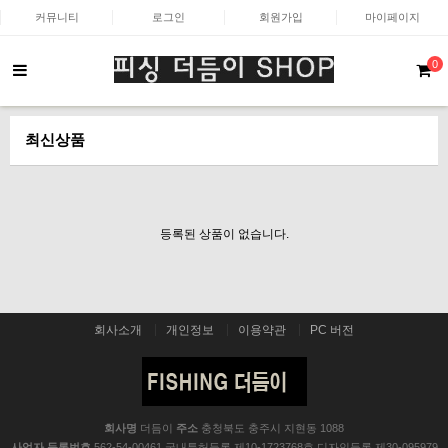
커뮤니티
로그인
회원가입
마이페이지
0
최신상품
등록된 상품이 없습니다.
회사소개
개인정보
이용약관
PC 버전
회사명
더듬이
주소
충청북도 충주시 지현동 1088
사업자 등록번호
562-54-00461 국내특허등록 제10-1723768호 디자인등록 제30-095979