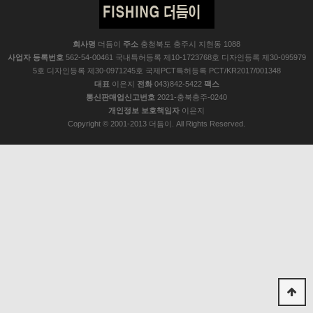
회사명
더듬이
주소
충청북도 충주시 지현동 1088
사업자 등록번호
562-54-00461 국내특허등록 제10-1723768호 디자인등록 제30-095979
5호 디자인등록 제30-0971245호 국제PCT특허등록 PCT/KR2017/001348
대표
이은지
전화
043)842-5422
팩스
통신판매업신고번호
2021-충북충주-0240
개인정보 보호책임자
이은지
Copyright © 2001-2013 더듬이. All Rights Reserved.