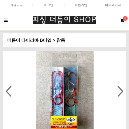
커뮤니티
로그인
회원가입
마이페이지
0
더듬이 타이라바 B타입 > 참돔