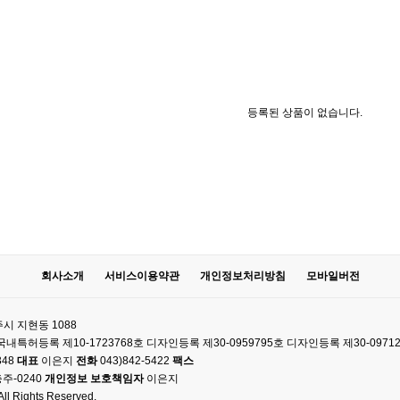
등록된 상품이 없습니다.
회사소개
서비스이용약관
개인정보처리방침
모바일버전
시 지현동 1088
61 국내특허등록 제10-1723768호 디자인등록 제30-0959795호 디자인등록 제30-0971
348
대표
이은지
전화
043)842-5422
팩스
주-0240
개인정보 보호책임자
이은지
l Rights Reserved.