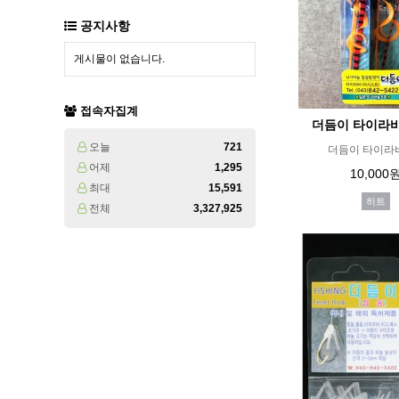
공지사항
게시물이 없습니다.
접속자집계
더듬이 타이라바
오늘
721
더듬이 타이라바
어제
1,295
10,000
최대
15,591
히트
전체
3,327,925