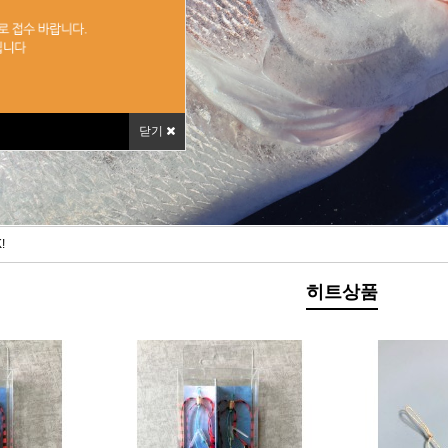
닫기
!
히트상품