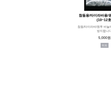
참돔용/타이라바용/
(10~12호
참돔/타이라바/원투 바늘
방지합니다
5,000원
히트