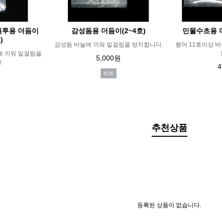
원투용 더듬이
감성돔용 더듬이(2~4호)
민물수초용 더
)
감성돔 바늘에 끼워 밑걸림을 방지합니다.
붕어 11호이상 
에 끼워 밑걸림을
5,000원
.
4
히트
추천상품
등록된 상품이 없습니다.