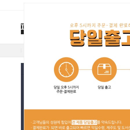
Prev
Next
히트상품
추천상품
최신상품
인기상품
할인상품
카테고리
우럭
참돔
감성돔
붕어
지그헤드
Next