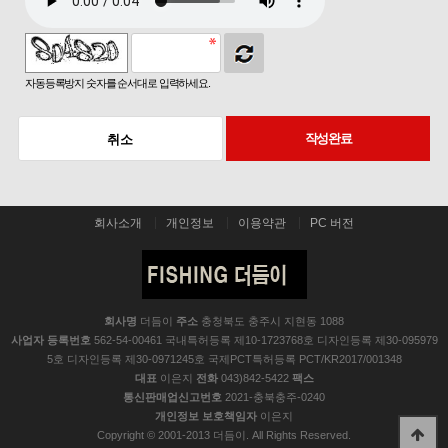
자동등록방지 숫자를 순서대로 입력하세요.
작성완료
취소
회사소개
개인정보
이용약관
PC 버전
회사명
더듬이
주소
충청북도 충주시 지현동 1088
사업자 등록번호
562-54-00461 국내특허등록 제10-1723768호 디자인등록 제30-095979
5호 디자인등록 제30-0971245호 국제PCT특허등록 PCT/KR2017/001348
대표
이은지
전화
043)842-5422
팩스
통신판매업신고번호
2021-충북충주-0240
개인정보 보호책임자
이은지
Copyright © 2001-2013 더듬이. All Rights Reserved.