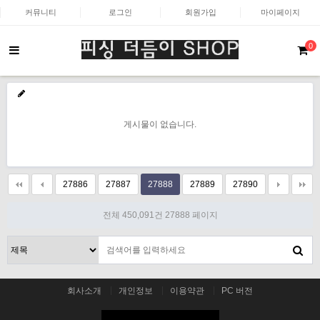
커뮤니티
로그인
회원가입
마이페이지
0
게시물이 없습니다.
27886
27887
27888
27889
27890
전체 450,091건
27888 페이지
회사소개
개인정보
이용약관
PC 버전