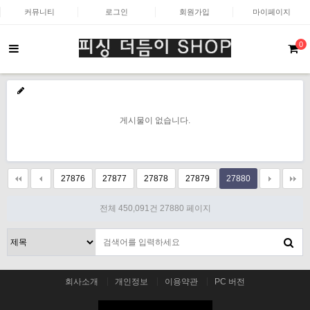
커뮤니티
로그인
회원가입
마이페이지
0
게시물이 없습니다.
27876
27877
27878
27879
27880
전체 450,091건
27880 페이지
회사소개
개인정보
이용약관
PC 버전