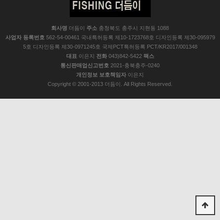
회사명
더듬이
주소
충청북도 충주시 지현동 1088
사업자 등록번호
562-54-00461 국내특허등록 제10-1723768호 디자인등록 제30-095979
5호 디자인등록 제30-0971245호 국제PCT특허등록 PCT/KR2017/001348
대표
이은지
전화
043)842-5422
팩스
통신판매업신고번호
2021-충북충주-0240
개인정보 보호책임자
이은지
Copyright © 2001-2013 더듬이. All Rights Reserved.