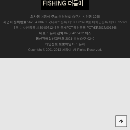
회사명
더듬이
주소
충청북도 충주시 지현동 1088
사업자 등록번호
562-54-00461 국내특허등록 제10-1723768호 디자인등록 제30-095979
5호 디자인등록 제30-0971245호 국제PCT특허등록 PCT/KR2017/001348
대표
이은지
전화
043)842-5422
팩스
통신판매업신고번호
2021-충북충주-0240
개인정보 보호책임자
이은지
Copyright © 2001-2013 더듬이. All Rights Reserved.