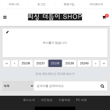
커뮤니티
로그인
회원가입
마이페이지
0
게시물이 없습니다.
25236
25237
25238
25239
25240
전체 450,091건
25238 페이지
회사소개
개인정보
이용약관
PC 버전