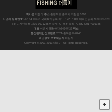
회사명
더듬이
주소
충청북도 충주시 지현동 1088
사업자 등록번호
562-54-00461 국내특허등록 제10-1723768호 디자인등록 제30-095979
5호 디자인등록 제30-0971245호 국제PCT특허등록 PCT/KR2017/001348
대표
이은지
전화
043)842-5422
팩스
통신판매업신고번호
2021-충북충주-0240
개인정보 보호책임자
이은지
Copyright © 2001-2013 더듬이. All Rights Reserved.