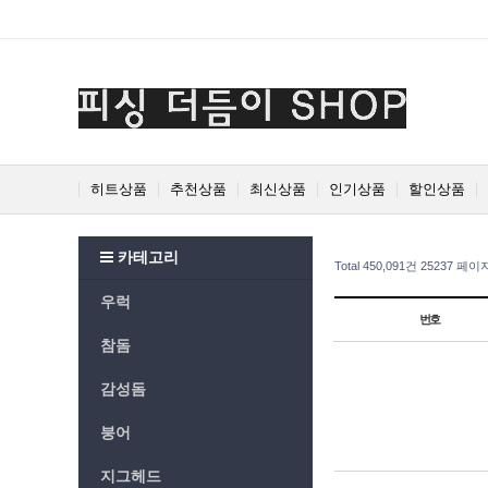
Prev
Next
히트상품
추천상품
최신상품
인기상품
할인상품
카테고리
Total 450,091건
25237 페이
우럭
번호
참돔
감성돔
붕어
지그헤드