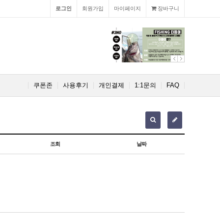
로그인
회원가입
마이페이지
장바구니
쿠폰존
사용후기
개인결제
1:1문의
FAQ
조회
날짜