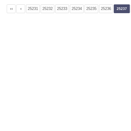
25231
다음
맨끝
25232
25233
25234
25235
25236
25237