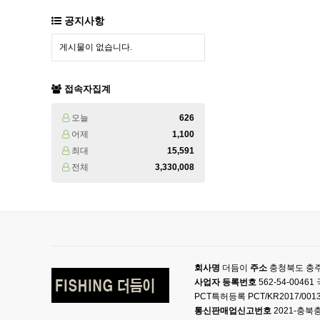
공지사항
게시물이 없습니다.
접속자집계
오늘
626
어제
1,100
최대
15,591
전체
3,330,008
회사명
더듬이
주소
충청북도 충주
사업자 등록번호
562-54-004
PCT특허등록 PCT/KR2017/001
통신판매업신고번호
2021-충북충