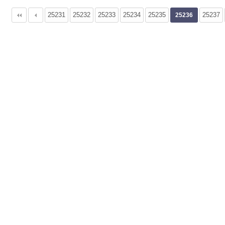
25231
다음
맨끝
25232
25233
25234
25235
25237
25236