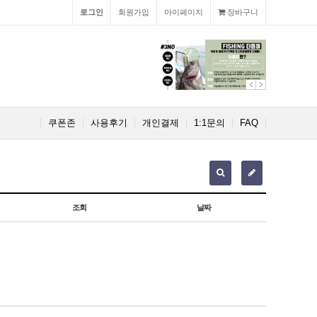
로그인
회원가입
마이페이지
장바구니
쿠폰존
사용후기
개인결제
1:1문의
FAQ
조회
날짜