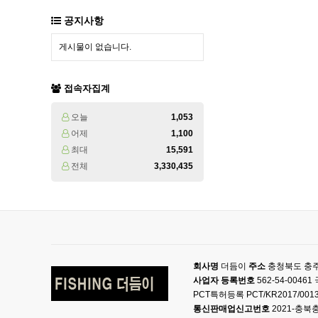
공지사항
게시물이 없습니다.
접속자집계
오늘
1,053
어제
1,100
최대
15,591
전체
3,330,435
회사명
더듬이
주소
충청북도 충주
사업자 등록번호
562-54-004
PCT특허등록 PCT/KR2017/001
통신판매업신고번호
2021-충북충