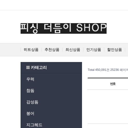
Prev
Next
히트상품
추천상품
최신상품
인기상품
할인상품
카테고리
Total 450,091건
25236 페이
우럭
번호
참돔
감성돔
붕어
지그헤드