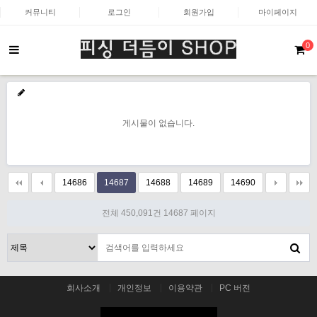
커뮤니티
로그인
회원가입
마이페이지
0
게시물이 없습니다.
14686
14687
14688
14689
14690
전체 450,091건
14687 페이지
회사소개
개인정보
이용약관
PC 버전