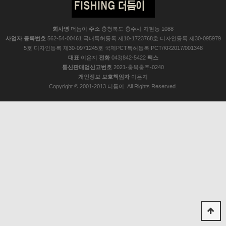
회사명
더듬이
주소
충청북도 충주시 지현동 1088
사업자 등록번호
562-54-00461 국내특허등록 제10-1723768호 디자인등록 제30-095979
5호 디자인등록 제30-0971245호 국제PCT특허등록 PCT/KR2017/001348
대표
이은지
전화
043)842-5422
팩스
통신판매업신고번호
2021-충북충주-0240
개인정보 보호책임자
이은지
Copyright © 2001-2013 더듬이. All Rights Reserved.