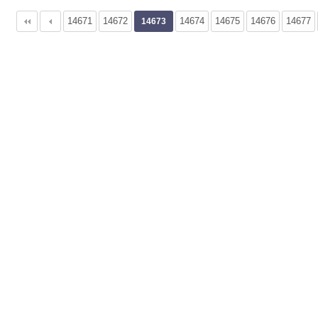
14671
다음
맨끝
14672
14674
14675
14676
14677
14673