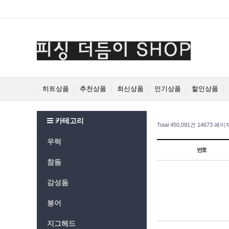
Prev
Next
히트상품
추천상품
최신상품
인기상품
할인상품
카테고리
Total 450,091건
14673 페이
우럭
번호
참돔
감성돔
붕어
지그헤드