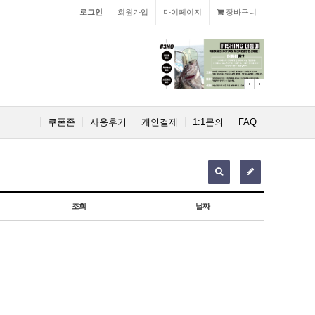
로그인
회원가입
마이페이지
장바구니
쿠폰존
사용후기
개인결제
1:1문의
FAQ
조회
날짜