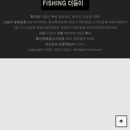
회사명
더듬이
주소
충청북도 충주시 지현동 1088
사업자 등록번호
562-54-00461 국내특허등록 제10-1723768호 디자인등록 제30-095979
5호 디자인등록 제30-0971245호 국제PCT특허등록 PCT/KR2017/001348
대표
이은지
전화
043)842-5422
팩스
통신판매업신고번호
2021-충북충주-0240
개인정보 보호책임자
이은지
Copyright © 2001-2013 더듬이. All Rights Reserved.