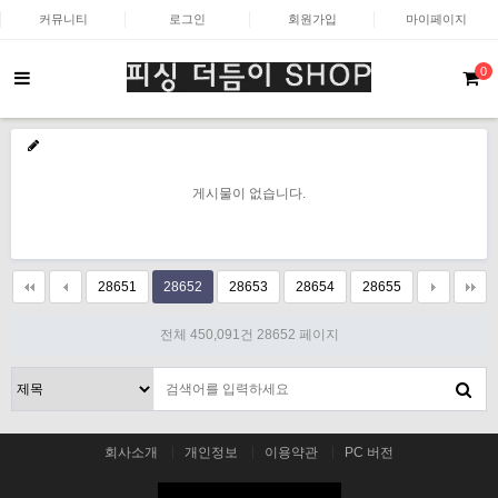
커뮤니티
로그인
회원가입
마이페이지
0
게시물이 없습니다.
28651
28652
28653
28654
28655
전체 450,091건
28652 페이지
회사소개
개인정보
이용약관
PC 버전