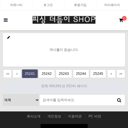
커뮤니티
로그인
회원가입
마이페이지
0
게시물이 없습니다.
25241
25242
25243
25244
25245
전체 450,091건
25241 페이지
회사소개
개인정보
이용약관
PC 버전