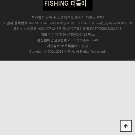
회사명
더듬이
주소
충청북도 충주시 지현동 1088
사업자 등록번호
562-54-00461 국내특허등록 제10-1723768호 디자인등록 제30-095979
5호 디자인등록 제30-0971245호 국제PCT특허등록 PCT/KR2017/001348
대표
이은지
전화
043)842-5422
팩스
통신판매업신고번호
2021-충북충주-0240
개인정보 보호책임자
이은지
Copyright © 2001-2013 더듬이. All Rights Reserved.