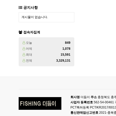
공지사항
게시물이 없습니다.
접속자집계
오늘
849
어제
1,078
최대
15,591
전체
3,329,131
회사명
더듬이
주소
충청북도 충주
사업자 등록번호
562-54-004
PCT특허등록 PCT/KR2017/001
통신판매업신고번호
2021-충북충