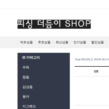
Prev
Next
히트상품
추천상품
최신상품
인기상품
할인상품
카테고리
Total 450,091건
25240 페이
우럭
번호
참돔
감성돔
붕어
지그헤드