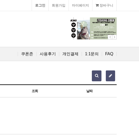
로그인
회원가입
마이페이지
장바구니
쿠폰존
사용후기
개인결제
1:1문의
FAQ
조회
날짜