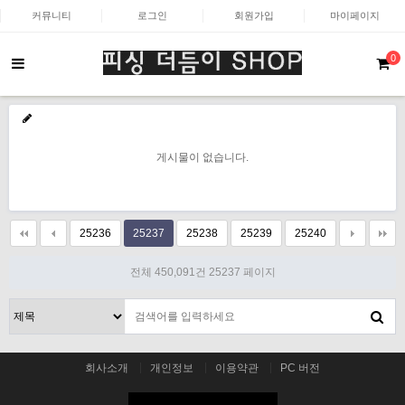
커뮤니티
로그인
회원가입
마이페이지
0
게시물이 없습니다.
25236
25237
25238
25239
25240
전체 450,091건
25237 페이지
회사소개
개인정보
이용약관
PC 버전