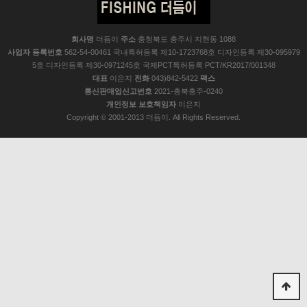
회사명
더듬이
주소
충청북도 충주시 지현동 1088
사업자 등록번호
562-54-00461 국내특허등록 제10-1723768호 디자인등록 제30-095979
5호 디자인등록 제30-0971245호 국제PCT특허등록 PCT/KR2017/001348
대표
이은지
전화
043)842-5422
팩스
통신판매업신고번호
2021-충북충주-0240
개인정보 보호책임자
이은지
Copyright © 2001-2013 더듬이. All Rights Reserved.