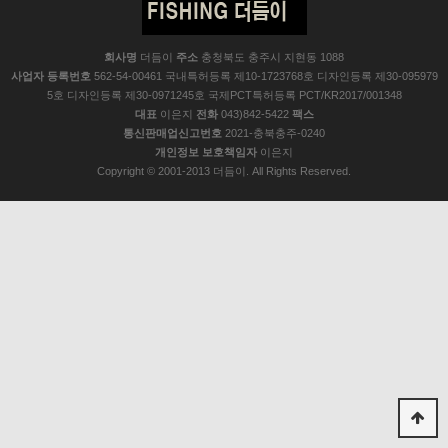
회사명
더듬이
주소
충청북도 충주시 지현동 1088
사업자 등록번호
562-54-00461 국내특허등록 제10-1723768호 디자인등록 제30-095979
5호 디자인등록 제30-0971245호 국제PCT특허등록 PCT/KR2017/001348
대표
이은지
전화
043)842-5422
팩스
통신판매업신고번호
2021-충북충주-0240
개인정보 보호책임자
이은지
Copyright © 2001-2013 더듬이. All Rights Reserved.