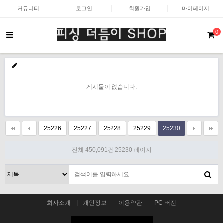
커뮤니티
로그인
회원가입
마이페이지
0
게시물이 없습니다.
25226
25227
25228
25229
25230
전체 450,091건
25230 페이지
회사소개
개인정보
이용약관
PC 버전