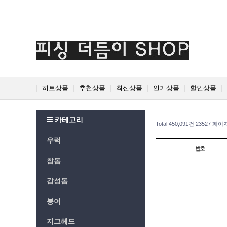
Prev
Next
히트상품
추천상품
최신상품
인기상품
할인상품
카테고리
Total 450,091건
23527 페이
우럭
번호
참돔
감성돔
붕어
지그헤드