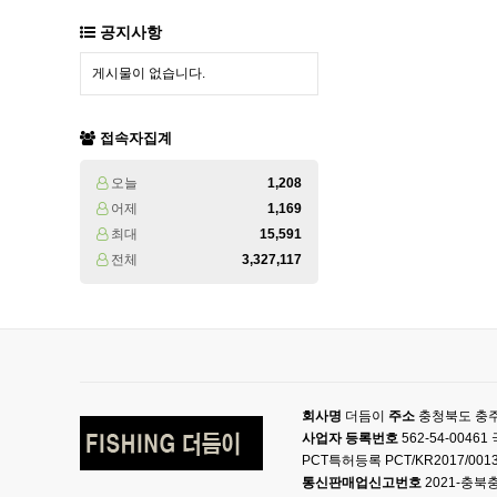
공지사항
게시물이 없습니다.
접속자집계
오늘
1,208
어제
1,169
최대
15,591
전체
3,327,117
회사명
더듬이
주소
충청북도 충주
사업자 등록번호
562-54-004
PCT특허등록 PCT/KR2017/001
통신판매업신고번호
2021-충북충