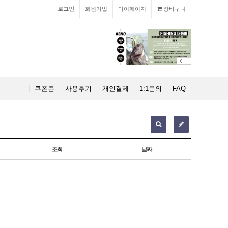
로그인
회원가입
마이페이지
장바구니
쿠폰존
사용후기
개인결제
1:1문의
FAQ
조회
날짜