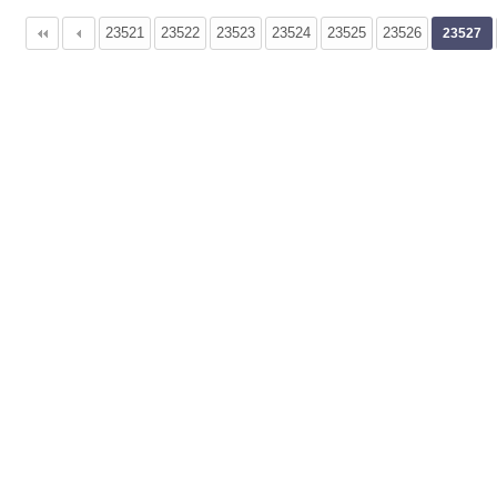
23521
다음
맨끝
23522
23523
23524
23525
23526
23527