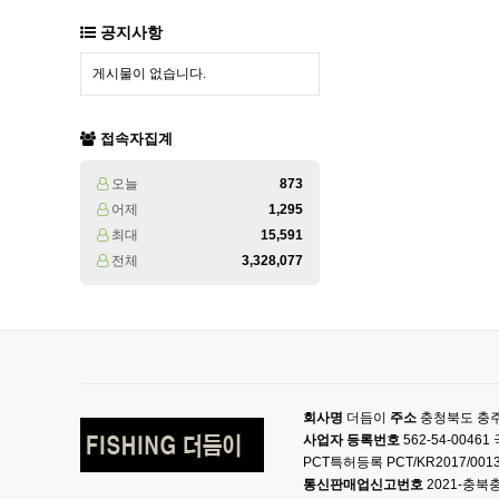
공지사항
게시물이 없습니다.
접속자집계
오늘
873
어제
1,295
최대
15,591
전체
3,328,077
회사명
더듬이
주소
충청북도 충주
사업자 등록번호
562-54-004
PCT특허등록 PCT/KR2017/001
통신판매업신고번호
2021-충북충