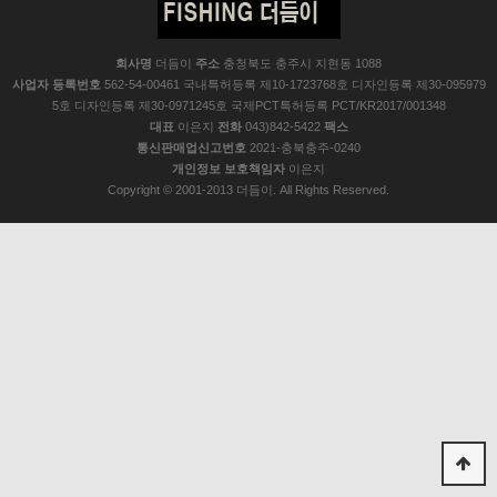
회사명
더듬이
주소
충청북도 충주시 지현동 1088
사업자 등록번호
562-54-00461 국내특허등록 제10-1723768호 디자인등록 제30-095979
5호 디자인등록 제30-0971245호 국제PCT특허등록 PCT/KR2017/001348
대표
이은지
전화
043)842-5422
팩스
통신판매업신고번호
2021-충북충주-0240
개인정보 보호책임자
이은지
Copyright © 2001-2013 더듬이. All Rights Reserved.